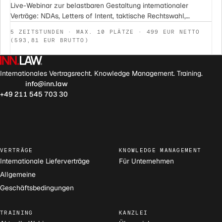
Live-Webinar zur belastbaren Gestaltung internationaler
Verträge: NDAs, Letters of Intent, taktische Rechtswahl,
Haftung, Gerichts- und Schiedsklauseln. Mit Musterklauseln
5 ZEITSTUNDEN · MAX. 10 PLÄTZE · 499 EUR NETTO
und aktueller Rechtsprechung.
(593,81 EUR BRUTTO)
Internationales Vertragsrecht. Knowledge Management. Training.
info@inn.law
+49 211 545 703 30
VERTRÄGE
KNOWLEDGE MANAGEMENT
Internationale Lieferverträge
Für Unternehmen
Allgemeine
Geschäftsbedingungen
TRAINING
KANZLEI