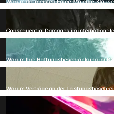
Warum die meisten Force-Majeure-Klause
21. JULI 2026
26 MIN.
REFERENZ
Consequential Damages im internationale
15. JULI 2026
11 MIN.
STANDPUNKT
Warum Ihre Haftungsbeschränkung im B2B
15. JULI 2026
18 MIN.
REFERENZ
Warum Verträge an der Leistungsbeschrei
AKTUALISIERT AM 25. JULI 2026
12 MIN.
STANDPUNKT