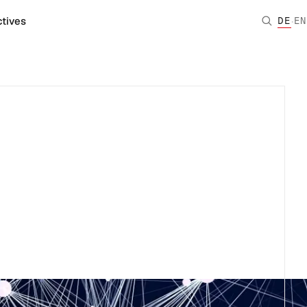
·
tives
DE
EN