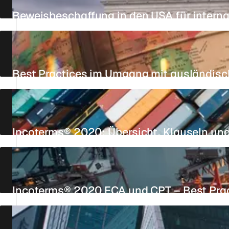
Beweisbeschaffung in den USA für interna
AKTUALISIERT AM 21. JULI 2026
4 MIN.
REFERENZ
Best Practices im Umgang mit ausländis
AKTUALISIERT AM 26. JULI 2026
6 MIN.
REFERENZ
Incoterms® 2020: Übersicht, Klauseln u
AKTUALISIERT AM 6. JUNI 2026
11 MIN.
REFERENZ
Incoterms® 2020 FCA und CPT – Best Pra
AKTUALISIERT AM 23. JULI 2026
4 MIN.
REFERENZ