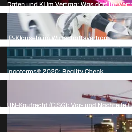
Daten und KI im Vertrag: Was darf Ihr Ver
AKTUALISIERT AM 25. JULI 2026
11 MIN.
STANDPUNKT
IP-Klauseln im Wirtschaftsvertrag
AKTUALISIERT AM 23. JULI 2026
23 MIN.
REFERENZ
Incoterms® 2020: Reality Check
24. JUNI 2026
8 MIN.
STANDPUNKT
UN-Kaufrecht (CISG): Vor- und Nachteile f
AKTUALISIERT AM 25. JULI 2026
17 MIN.
REFERENZ