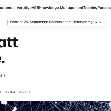
nationale Verträge
AGB
Knowledge Management
Training
Perspec
Webinar 29. September: Rechtssichere Lieferverträge
att
.
ht.
IRTSCHAFTSRECHT