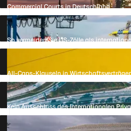
Commercial Courts in Deutschland
AKTUALISIERT AM 26. JULI 2026
14 MIN.
REFERENZ
So vermeiden Sie US-Zölle als internationa
AKTUALISIERT AM 24. JULI 2026
3 MIN.
REFERENZ
All-Caps-Klauseln in Wirtschaftsverträge
AKTUALISIERT AM 27. JULI 2026
6 MIN.
REFERENZ
Kein Ausschluss des Internationalen Priva
AKTUALISIERT AM 26. JULI 2026
9 MIN.
REFERENZ