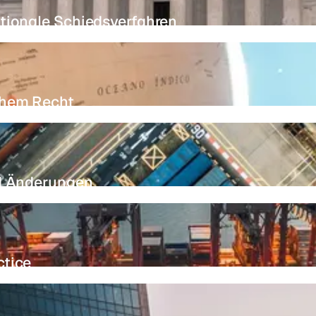
tionale Schiedsverfahren
chem Recht
nd Änderungen
ctice