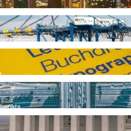
ler Lieferant
n
trechts