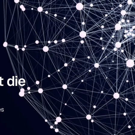
 die
es