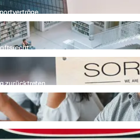
xportverträge
aftsrecht
ag zurücktreten