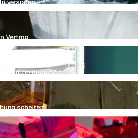
ln versagen
n Vertrag
-Vertrag nicht hält
bung scheitern