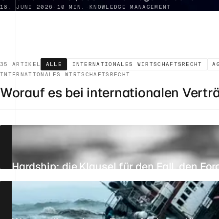
18. JUNI 2026
·
10 MIN.
·
KNOWLEDGE MANAGEMENT
35 ARTIKEL
ALLE
INTERNATIONALES WIRTSCHAFTSRECHT
A
INTERNATIONALES WIRTSCHAFTSRECHT
Worauf es bei internationalen Vert
Hardship: die Klausel für den Fall, den For
23. JULI 2026
25 MIN.
REFERENZ