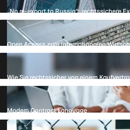
„No re-export to Russia“: rechtssichere E
AKTUALISIERT AM 23. JULI 2026
20 MIN.
REFERENZ
Open Access zum internationalen Wirtsch
AKTUALISIERT AM 25. JULI 2026
8 MIN.
REFERENZ
Wie Sie rechtssicher von einem Kaufvertr
AKTUALISIERT AM 27. JULI 2026
4 MIN.
REFERENZ
Modern Contract Language
AKTUALISIERT AM 19. AUGUST 2025
2 MIN.
REFERENZ
EN