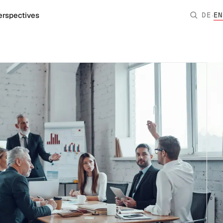
·
erspectives
DE
EN