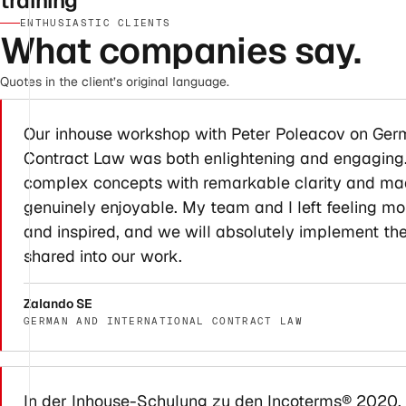
training
ENTHUSIASTIC CLIENTS
What companies say.
Quotes in the client’s original language.
Our inhouse workshop with Peter Poleacov on Germ
Contract Law was both enlightening and engaging
complex concepts with remarkable clarity and mad
genuinely enjoyable. My team and I left feeling mor
and inspired, and we will absolutely implement the
shared into our work.
Zalando SE
GERMAN AND INTERNATIONAL CONTRACT LAW
In der Inhouse-Schulung zu den Incoterms® 2020, 