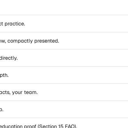
ct practice.
law, compactly presented.
irectly.
pth.
acts, your team.
p.
education proof (Section 15 FAO).