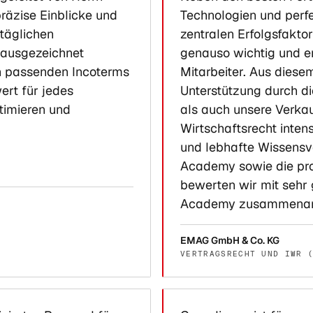
räzise Einblicke und
Technologien und perf
täglichen
zentralen Erfolgsfakt
 ausgezeichnet
genauso wichtig und en
on passenden Incoterms
Mitarbeiter. Aus diese
ert für jedes
Unterstützung durch d
timieren und
als auch unsere Verkau
Wirtschaftsrecht inten
und lebhafte Wissensv
Academy sowie die pro
bewerten wir mit sehr 
Academy zusammenarb
EMAG GmbH & Co. KG
VERTRAGSRECHT UND IWR 