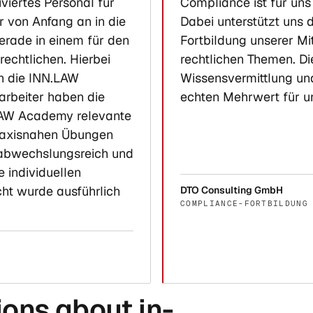
viertes Personal für
Compliance ist für uns
r von Anfang an in die
Dabei unterstützt uns
gerade in einem für den
Fortbildung unserer Mi
echtlichen. Hierbei
rechtlichen Themen. D
ch die INN.LAW
Wissensvermittlung und
arbeiter haben die
echten Mehrwert für u
LAW Academy relevante
raxisnahen Übungen
, abwechslungsreich und
e individuellen
ht wurde ausführlich
DTO Consulting GmbH
COMPLIANCE-FORTBILDUNG
ons about in-