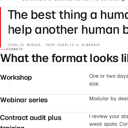
The best thing a huma
help another human 
CHARLIE MUNGER, POOR CHARLIE’S ALMANACK
FORMATS
What the format looks li
One or two days,
Workshop
size.
Modular by desig
Webinar series
I review your st
Contract audit plus
weak spots. Co