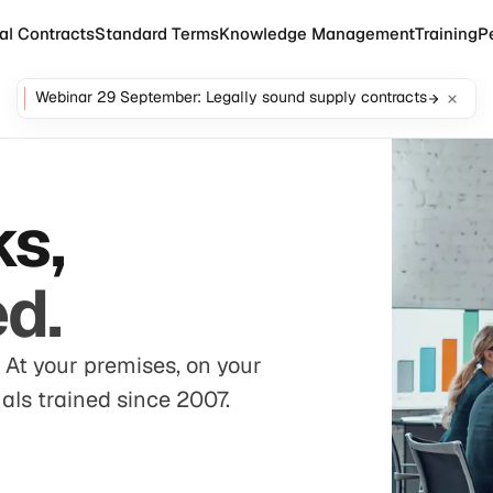
al Contracts
Standard Terms
Knowledge Management
Training
P
Webinar 29 September: Legally sound supply contracts
s,
ed.
 At your premises, on your
als trained since 2007.