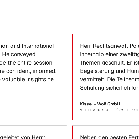
an and International
Herr Rechtsanwalt Pol
. He conveyed
innerhalb einer zweitä
e the entire session
Themen geschult. Er is
e confident, informed,
Begeisterung und Humo
 valuable insights he
vermittelt. Die Teilne
Schulung sicherlich la
Kissel + Wolf GmbH
VERTRAGSRECHT (ZWEITÄG
geleitet von Herrn
Neben den besten Ferti