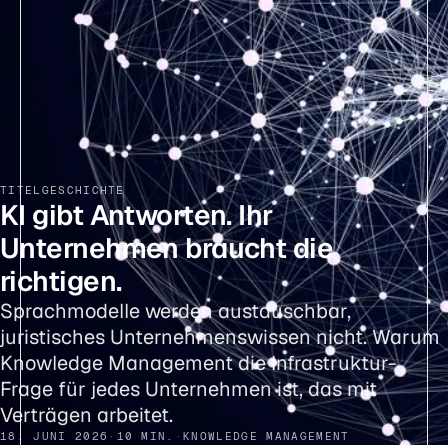
TITELGESCHICHTE
KI gibt Antworten. Ihr
Unternehmen braucht die
richtigen.
Sprachmodelle werden austauschbar,
juristisches Unternehmenswissen nicht. Warum
Knowledge Management die Infrastruktur-
Frage für jedes Unternehmen ist, das mit
Verträgen arbeitet.
18. JUNI 2026
·
10 MIN.
·
KNOWLEDGE MANAGEMENT