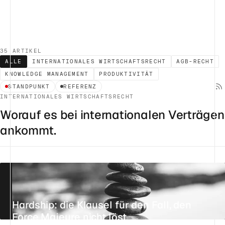
35 ARTIKEL
ALLE
INTERNATIONALES WIRTSCHAFTSRECHT
AGB-RECHT
KNOWLEDGE MANAGEMENT
PRODUKTIVITÄT
STANDPUNKT
REFERENZ
INTERNATIONALES WIRTSCHAFTSRECHT
Worauf es bei internationalen Verträgen
ankommt.
Hardship: die Klausel für den Fall, den
Force Majeure nicht löst