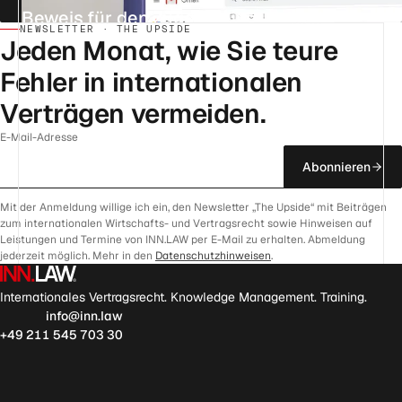
Beweis für den Zugang einer E-Mail
NEWSLETTER · THE UPSIDE
AKTUALISIERT AM 22. JULI 2026
4 MIN.
REFERENZ
Jeden Monat, wie Sie teure
Fehler in internationalen
Verträgen vermeiden.
E-Mail-Adresse
Abonnieren
Mit der Anmeldung willige ich ein, den Newsletter „The Upside“ mit Beiträgen
zum internationalen Wirtschafts- und Vertragsrecht sowie Hinweisen auf
Leistungen und Termine von INN.LAW per E-Mail zu erhalten. Abmeldung
jederzeit möglich. Mehr in den
Datenschutzhinweisen
.
Internationales Vertragsrecht. Knowledge Management. Training.
info@inn.law
+49 211 545 703 30