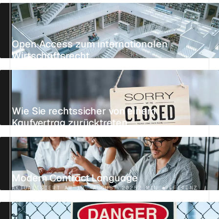
Open Access zum internationalen
Wirtschaftsrecht
AKTUALISIERT AM 25. JULI 2026
8 MIN.
REFERENZ
Wie Sie rechtssicher von einem
Kaufvertrag zurücktreten
AKTUALISIERT AM 27. JULI 2026
4 MIN.
REFERENZ
Modern Contract Language
AKTUALISIERT AM 19. AUGUST 2025
2 MIN.
REFERENZ
EN