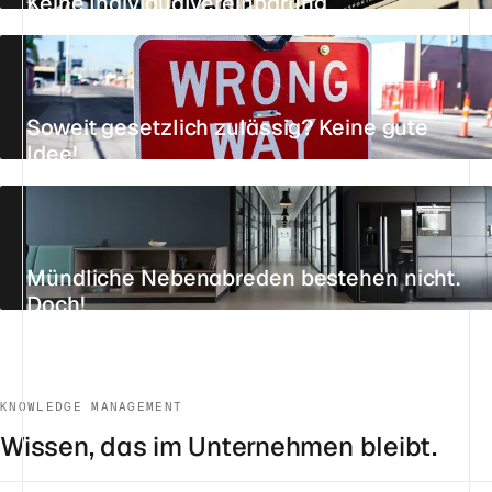
Keine Individualvereinbarung
AKTUALISIERT AM 24. JULI 2026
4 MIN.
REFERENZ
Soweit gesetzlich zulässig? Keine gute
Idee!
AKTUALISIERT AM 21. JULI 2026
4 MIN.
REFERENZ
Mündliche Nebenabreden bestehen nicht.
Doch!
AKTUALISIERT AM 22. JULI 2026
4 MIN.
REFERENZ
KNOWLEDGE MANAGEMENT
Wissen, das im Unternehmen bleibt.