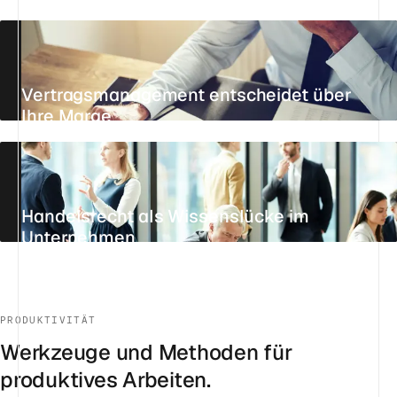
Vertragsmanagement entscheidet über
Ihre Marge
21. JULI 2026
13 MIN.
STANDPUNKT
Handelsrecht als Wissenslücke im
Unternehmen
AKTUALISIERT AM 29. JULI 2026
6 MIN.
STANDPUNKT
PRODUKTIVITÄT
Werkzeuge und Methoden für
produktives Arbeiten.