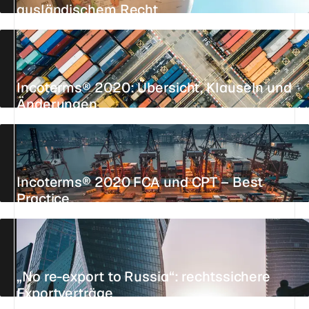
ausländischem Recht
AKTUALISIERT AM 26. JULI 2026
6 MIN.
REFERENZ
Incoterms® 2020: Übersicht, Klauseln und
Änderungen
AKTUALISIERT AM 6. JUNI 2026
11 MIN.
REFERENZ
Incoterms® 2020 FCA und CPT – Best
Practice
AKTUALISIERT AM 23. JULI 2026
4 MIN.
REFERENZ
„No re-export to Russia“: rechtssichere
Exportverträge
AKTUALISIERT AM 23. JULI 2026
20 MIN.
REFERENZ