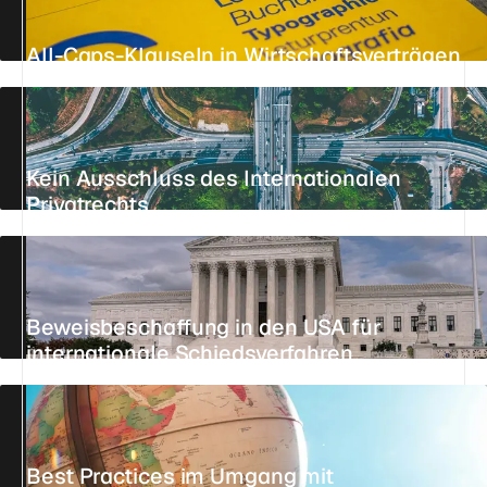
All-Caps-Klauseln in Wirtschaftsverträgen
AKTUALISIERT AM 27. JULI 2026
6 MIN.
REFERENZ
Kein Ausschluss des Internationalen
Privatrechts
AKTUALISIERT AM 26. JULI 2026
9 MIN.
REFERENZ
Beweisbeschaffung in den USA für
internationale Schiedsverfahren
AKTUALISIERT AM 21. JULI 2026
4 MIN.
REFERENZ
Best Practices im Umgang mit