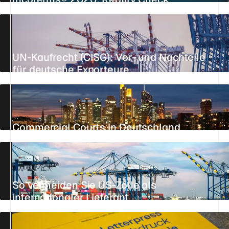
24. JUNI 2026
8 MIN.
STANDPUNKT
UN-Kaufrecht (CISG): Vor- und Nachteile
für deutsche Exporteure
AKTUALISIERT AM 25. JULI 2026
17 MIN.
REFERENZ
Commercial Courts in Deutschland
AKTUALISIERT AM 26. JULI 2026
14 MIN.
REFERENZ
So vermeiden Sie US-Zölle als
internationaler Lieferant
AKTUALISIERT AM 24. JULI 2026
3 MIN.
REFERENZ