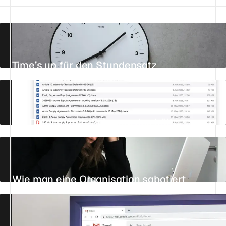
Time’s up für den Stundensatz
31. JULI 2026
16 MIN.
STANDPUNKT
Ein Dateinamen-Schema, das hält
20. JUNI 2026
8 MIN.
REFERENZ
Wie man eine Organisation sabotiert
AKTUALISIERT AM 27. JULI 2026
6 MIN.
STANDPUNKT