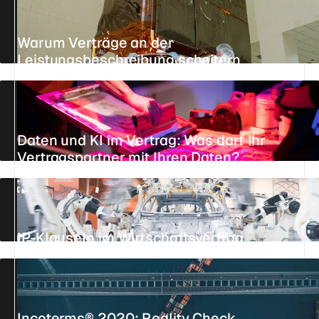
Warum Verträge an der
Leistungsbeschreibung scheitern
AKTUALISIERT AM 25. JULI 2026
12 MIN.
STANDPUNKT
Daten und KI im Vertrag: Was darf Ihr
Vertragspartner mit Ihren Daten?
AKTUALISIERT AM 25. JULI 2026
11 MIN.
STANDPUNKT
IP-Klauseln im Wirtschaftsvertrag
AKTUALISIERT AM 23. JULI 2026
23 MIN.
REFERENZ
Incoterms® 2020: Reality Check