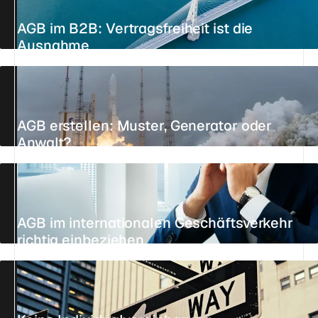
AGB im B2B: Vertragsfreiheit ist die
Ausnahme
28. JULI 2026
10 MIN.
STANDPUNKT
AGB erstellen: Muster, Generator oder
Anwalt?
13. JULI 2026
13 MIN.
STANDPUNKT
AGB im internationalen Geschäftsverkehr
richtig einbeziehen
AKTUALISIERT AM 11. JUNI 2026
8 MIN.
REFERENZ