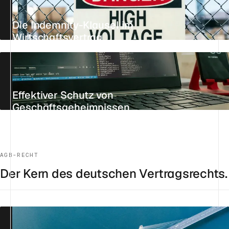
Die Indemnity-Klausel im
Wirtschaftsvertrag
AKTUALISIERT AM 24. JULI 2026
10 MIN.
REFERENZ
Effektiver Schutz von
Geschäftsgeheimnissen
AKTUALISIERT AM 22. JULI 2026
8 MIN.
REFERENZ
AGB-RECHT
Der Kern des deutschen Vertragsrechts.