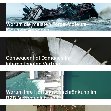
23. JULI 2026
25 MIN.
REFERENZ
Warum die meisten Force-Majeure-
Klauseln versagen
21. JULI 2026
26 MIN.
REFERENZ
Consequential Damages im
internationalen Vertrag
15. JULI 2026
11 MIN.
STANDPUNKT
Warum Ihre Haftungsbeschränkung im
B2B-Vertrag nicht hält
15. JULI 2026
18 MIN.
REFERENZ