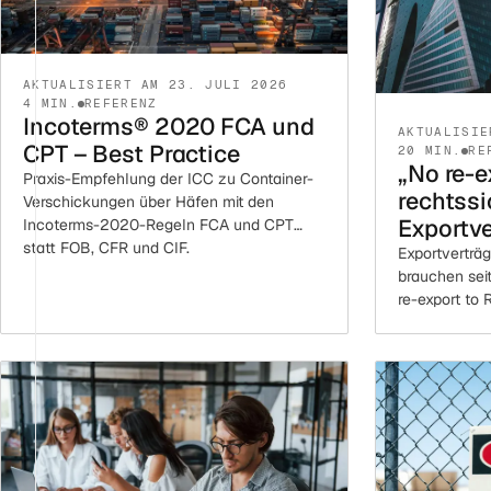
AKTUALISIERT AM 23. JULI 2026
4 MIN.
REFERENZ
Incoterms® 2020 FCA und
AKTUALISIE
CPT – Best Practice
20 MIN.
RE
„No re-e
Praxis-Empfehlung der ICC zu Container-
rechtssi
Verschickungen über Häfen mit den
Exportve
Incoterms-2020-Regeln FCA und CPT
statt FOB, CFR und CIF.
Exportverträ
brauchen sei
re-export to 
Anwendungsbe
Fallstricke.