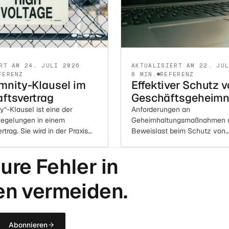
RT AM 24. JULI 2026
AKTUALISIERT AM 22. JU
FERENZ
8 MIN.
REFERENZ
mnity-Klausel im
Effektiver Schutz 
ftsvertrag
Geschäftsgeheimn
y“-Klausel ist eine der
Anforderungen an
Regelungen in einem
Geheimhaltungsmaßnahmen 
rtrag. Sie wird in der Praxis
Beweislast beim Schutz von
htig eingesetzt.
Geschäftsgeheimnissen.
ure Fehler in
en vermeiden.
Abonnieren