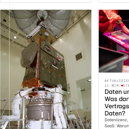
Vorhersehbark
Verteilung k
die zu spät 
AKTUALISIE
11 MIN.
ST
Daten un
Was darf
Vertrags
Daten?
Datenlizenz,
SaaS: Warum 