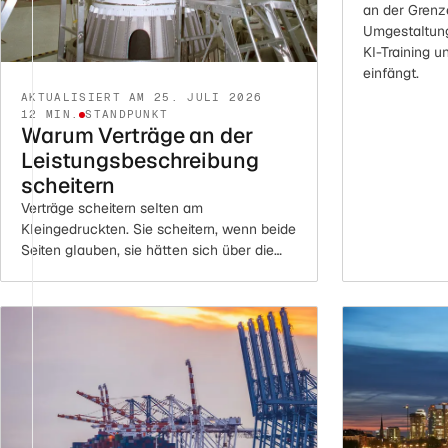
an der Grenz
Umgestaltung
KI-Training 
einfängt.
AKTUALISIERT AM 25. JULI 2026
12 MIN.
STANDPUNKT
Warum Verträge an der
Leistungsbeschreibung
scheitern
Verträge scheitern selten am
Kleingedruckten. Sie scheitern, wenn beide
Seiten glauben, sie hätten sich über die
Leistung verständigt. Warum die
Leistungsbeschreibung zwischen die
Disziplinen fällt und wie sie gelingt.