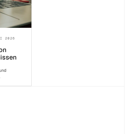
LI 2026
von
issen
und