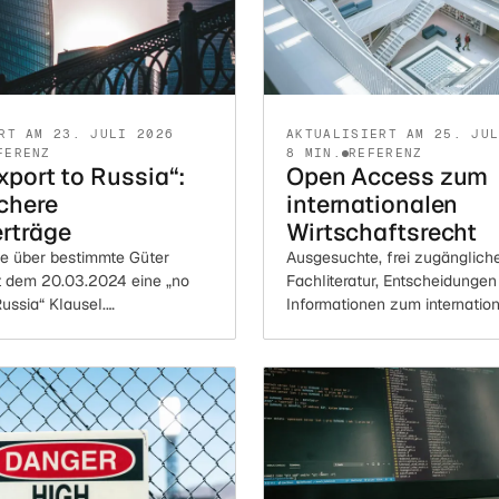
RT AM 23. JULI 2026
AKTUALISIERT AM 25. JU
FERENZ
8 MIN.
REFERENZ
xport to Russia“:
Open Access zum
chere
internationalen
rträge
Wirtschaftsrecht
ge über bestimmte Güter
Ausgesuchte, frei zugänglich
t dem 20.03.2024 eine „no
Fachliteratur, Entscheidungen
Russia“ Klausel.
Informationen zum internatio
reich, Musterklausel,
Wirtschaftsrecht (laufend aktua