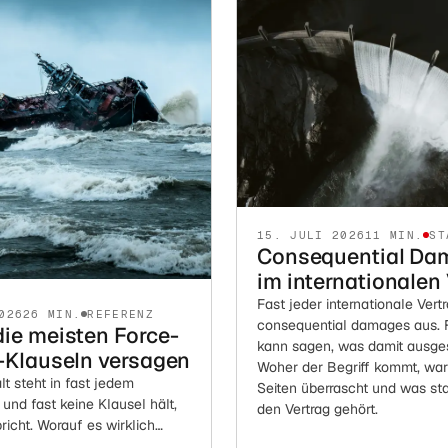
15. JULI 2026
11 MIN.
ST
Consequential Da
im internationalen
Fast jeder internationale Vert
026
26 MIN.
REFERENZ
consequential damages aus. 
ie meisten Force-
kann sagen, was damit ausges
-Klauseln versagen
Woher der Begriff kommt, wa
t steht in fast jedem
Seiten überrascht und was st
, und fast keine Klausel hält,
den Vertrag gehört.
richt. Worauf es wirklich
 Zeitpunkt der