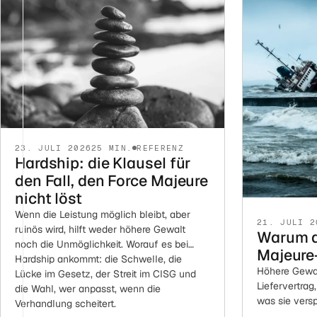
23. JULI 2026
25 MIN.
REFERENZ
Hardship: die Klausel für
den Fall, den Force Majeure
nicht löst
Wenn die Leistung möglich bleibt, aber
21. JULI 2
ruinös wird, hilft weder höhere Gewalt
Warum d
noch die Unmöglichkeit. Worauf es bei
Majeure
Hardship ankommt: die Schwelle, die
Höhere Gewal
Lücke im Gesetz, der Streit im CISG und
Liefervertrag
die Wahl, wer anpasst, wenn die
was sie versp
Verhandlung scheitert.
ankommt: der