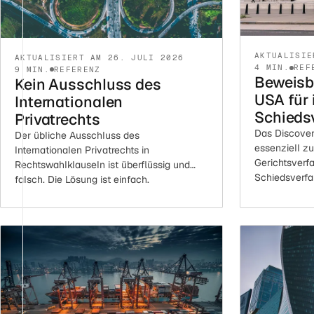
AKTUALISIE
AKTUALISIERT AM 26. JULI 2026
4 MIN.
REF
9 MIN.
REFERENZ
Beweisb
Kein Ausschluss des
USA für 
Internationalen
Schieds
Privatrechts
Das Discover
Der übliche Ausschluss des
essenziell zu
Internationalen Privatrechts in
Gerichtsverfa
Rechtswahlklauseln ist überflüssig und
Schiedsverfa
falsch. Die Lösung ist einfach.