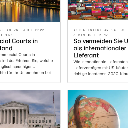
RT AM 26. JULI 2026
AKTUALISIERT AM 24. JU
FERENZ
3 MIN.
REFERENZ
ial Courts in
So vermeiden Sie U
land
als internationaler
Lieferant
mmercial Courts in
sind da. Erfahren Sie, welche
Wie internationale Lieferanten
englischsprachigen
Lieferverträgen mit US-Käufer
hte für Ihr Unternehmen bei
richtige Incoterms-2020-Klau
eitigkeiten bieten.
vermeiden können.