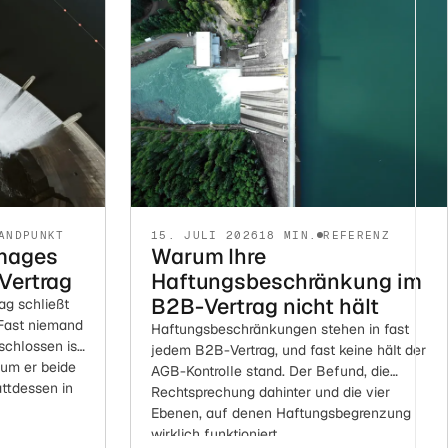
ANDPUNKT
15. JULI 2026
18 MIN.
REFERENZ
mages
Warum Ihre
 Vertrag
Haftungsbeschränkung im
B2B-Vertrag nicht hält
rag schließt
Fast niemand
Haftungsbeschränkungen stehen in fast
chlossen ist.
jedem B2B-Vertrag, und fast keine hält der
rum er beide
AGB-Kontrolle stand. Der Befund, die
attdessen in
Rechtsprechung dahinter und die vier
Ebenen, auf denen Haftungsbegrenzung
wirklich funktioniert.