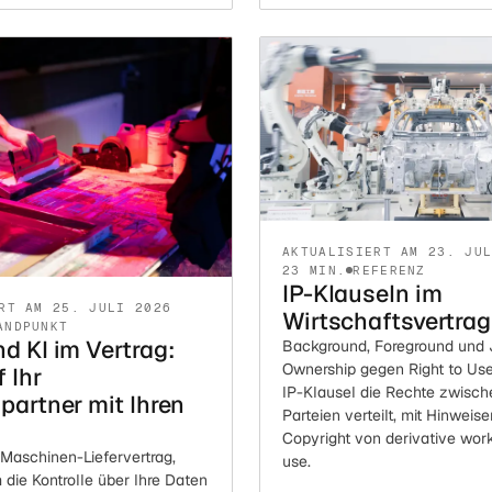
eit, der Sublieferant, die
napper Ware und die Anzeige,
kommt.
AKTUALISIERT AM 23. JU
23 MIN.
REFERENZ
IP-Klauseln im
RT AM 25. JULI 2026
Wirtschaftsvertrag
ANDPUNKT
d KI im Vertrag:
Background, Foreground und Jo
Ownership gegen Right to Use
 Ihr
IP-Klausel die Rechte zwisc
partner mit Ihren
Parteien verteilt, mit Hinwei
Copyright von derivative works
 Maschinen-Liefervertrag,
use.
die Kontrolle über Ihre Daten