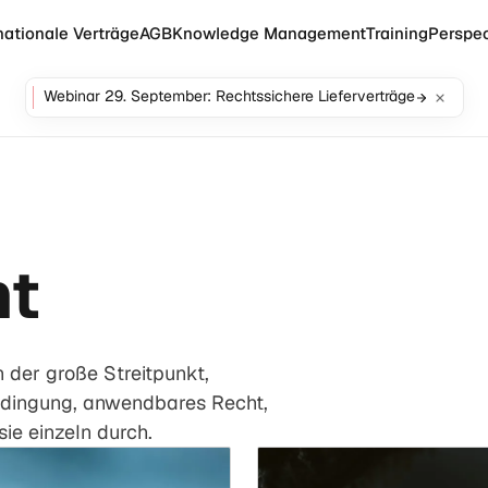
nationale Verträge
AGB
Knowledge Management
Training
Perspec
Webinar 29. September: Rechtssichere Lieferverträge
ht
 der große Streitpunkt,
bedingung, anwendbares Recht,
ie einzeln durch.