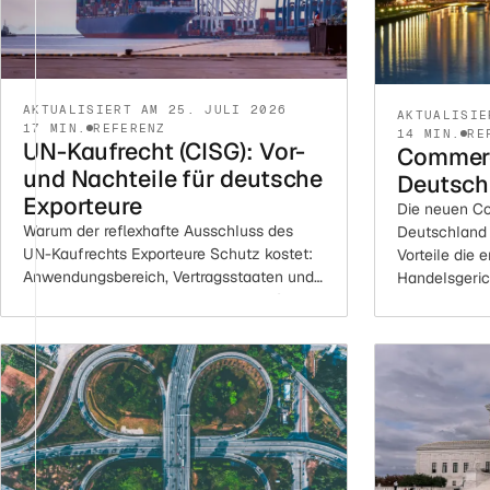
AKTUALISIERT AM 25. JULI 2026
AKTUALISIE
17 MIN.
REFERENZ
14 MIN.
RE
UN-Kaufrecht (CISG): Vor-
Commerc
und Nachteile für deutsche
Deutsch
Exporteure
Die neuen Co
Warum der reflexhafte Ausschluss des
Deutschland 
UN-Kaufrechts Exporteure Schutz kostet:
Vorteile die 
Anwendungsbereich, Vertragsstaaten und
Handelsgeric
die Vor- und Nachteile gegenüber BGB
Wirtschaftsstr
und HGB im Überblick.