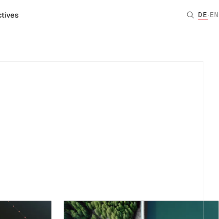
·
tives
DE
EN